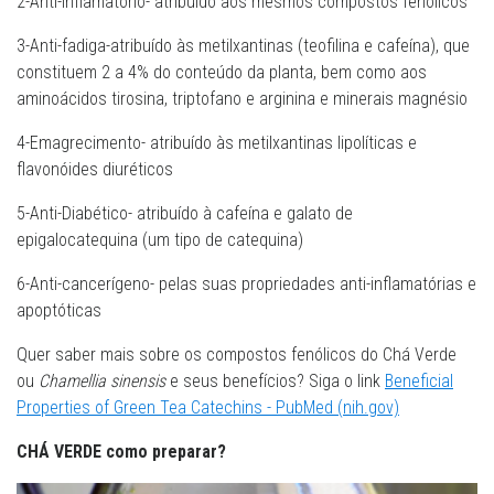
2-Anti-inflamatório- atribuído aos mesmos compostos fenólicos
3-Anti-fadiga-atribuído às metilxantinas (teofilina e cafeína), que
constituem 2 a 4% do conteúdo da planta, bem como aos
aminoácidos tirosina, triptofano e arginina e minerais magnésio
4-Emagrecimento- atribuído às metilxantinas lipolíticas e
flavonóides diuréticos
5-Anti-Diabético- atribuído à cafeína e galato de
epigalocatequina (um tipo de catequina)
6-Anti-cancerígeno- pelas suas propriedades anti-inflamatórias e
apoptóticas
Quer saber mais sobre os compostos fenólicos do Chá Verde
ou
Chamellia sinensis
e seus benefícios? Siga o link
Beneficial
Properties of Green Tea Catechins - PubMed (nih.gov)
CHÁ VERDE como preparar?