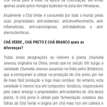
Chá Verde para a Índia, na época da colonização, até então
apenas usado pelos monges budistas na zona dos Himalayas.
Atualmente o Chá Verde é consumido por todo o mundo pelas
suas propriedades anti-oxidantes, anti-envelhecimento, anti-
inflamatórias, anti-cancerígenas, anti-diabéticas e anti-
ateroscleróticas.
CHÁ VERDE , CHÁ PRETO E CHÁ BRANCO quais as
diferenças?
Todas estas designações se referem à planta
Chamellia
sinensis
, originária na China, sendo que no século XIX surgiu a
variedade
Chamellia sinensis assamica
na Índia pelos Britânicos,
que a começaram a utilizar na produção de chá preto, por ser
de mais fácil produção e logo mais rentável. No entanto, esta
variedade é menos rica em compostos fenólicos, responsáveis
pelo sabor amargo e propriedades anti-oxidantes do chá desta
planta. O chá preto é obtido pela fermentação oxidativa das
folhas do Chá Verde e origina um chá mais rico em cafeína e