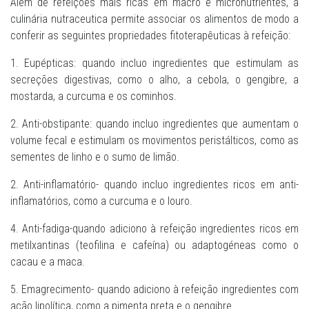
Além de refeições mais ricas em macro e micronutrientes, a
culinária nutraceutica permite associar os alimentos de modo a
conferir as seguintes propriedades fitoterapêuticas à refeição:
1. Eupépticas: quando incluo ingredientes que estimulam as
secreções digestivas, como o alho, a cebola, o gengibre, a
mostarda, a curcuma e os cominhos.
2. Anti-obstipante: quando incluo ingredientes que aumentam o
volume fecal e estimulam os movimentos peristálticos, como as
sementes de linho e o sumo de limão.
2. Anti-inflamatório- quando incluo ingredientes ricos em anti-
inflamatórios, como a curcuma e o louro.
4. Anti-fadiga-quando adiciono à refeição ingredientes ricos em
metilxantinas (teofilina e cafeína) ou adaptogéneas como o
cacau e a maca.
5. Emagrecimento- quando adiciono à refeição ingredientes com
ação lipolítica, como a pimenta preta e o gengibre.