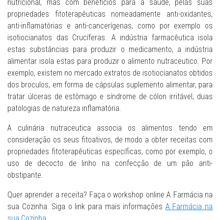
nutricional, mas com benefícios para a saúde, pelas suas
propriedades fitoterapêuticas nomeadamente anti-oxidantes,
anti-inflamatórias e anti-cancerígenas, como por exemplo os
isotiocianatos das Crucíferas. A indústria farmacêutica isola
estas substâncias para produzir o medicamento, a indústria
alimentar isola estas para produzir o alimento nutraceutico. Por
exemplo, existem no mercado extratos de isotiocianatos obtidos
dos broculos, em forma de cápsulas suplemento alimentar, para
tratar úlceras de estômago e síndrome de cólon irritável, duas
patologias de natureza inflamatória.
A culinária nutraceutica associa os alimentos tendo em
consideração os seus fitoativos, de modo a obter receitas com
propriedades fitoterapêuticas específicas, como por exemplo, o
uso de decocto de linho na confecção de um pão anti-
obstipante.
Quer aprender a receita? Faça o workshop online A Farmácia na
sua Cozinha. Siga o link para mais informações
A Farmácia na
sua Cozinha