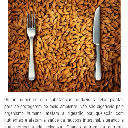
Os antinutrientes são substâncias produzidas pelas plantas
para se protegerem do meio ambiente. Não são digeríveis pelo
organismo humano, afetam a digestão por quelação com
nutrientes e afetam a saúde da mucosa intestinal, alterando a
sua permeabilidade selectiva. Quando entram na corrente