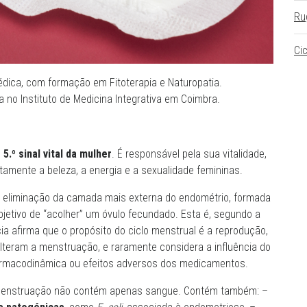
Ru
Ci
édica, com formação em Fitoterapia e Naturopatia.
 no Instituto de Medicina Integrativa em Coimbra.
o
5.º sinal vital da mulher
. É responsável pela sua vitalidade,
retamente a beleza, a energia e a sexualidade femininas.
à eliminação da camada mais externa do endométrio, formada
jetivo de “acolher” um óvulo fecundado. Esta é, segundo a
ia afirma que o propósito do ciclo menstrual é a reprodução,
lteram a menstruação, e raramente considera a influência do
farmacodinâmica ou efeitos adversos dos medicamentos.
menstruação não contém apenas sangue. Contém também: –