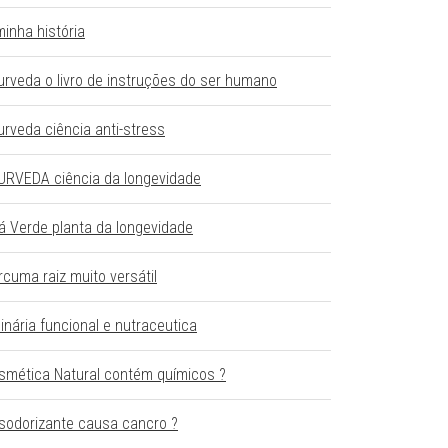
minha história
urveda o livro de instruções do ser humano
urveda ciência anti-stress
URVEDA ciência da longevidade
á Verde planta da longevidade
rcuma raiz muito versátil
linária funcional e nutraceutica
smética Natural contém químicos ?
sodorizante causa cancro ?