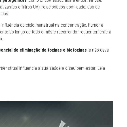
s patogénicas
, como
E. coli
, associada à endometriose, –
tizantes e filtros UV), relacionados com idade, uso de
ados.
a influência do ciclo menstrual na concentração, humor e
imento ao longo de todo o mês e recorrendo frequentemente a
a.
sencial de eliminação de toxinas e biotoxinas
, e não deve
enstrual influencia a sua saúde e o seu bem‑estar. Leia