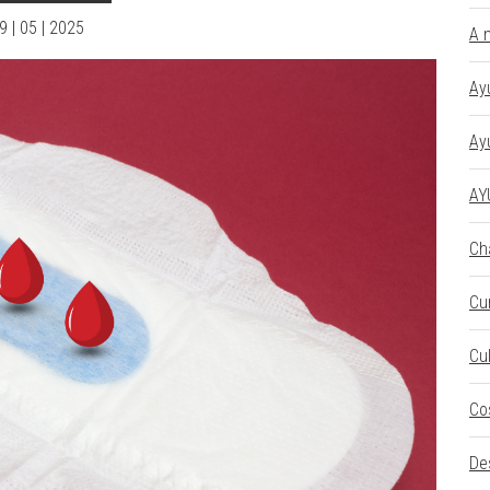
9 | 05 | 2025
A 
Ay
Ay
AY
Ch
Cu
Cu
Co
De