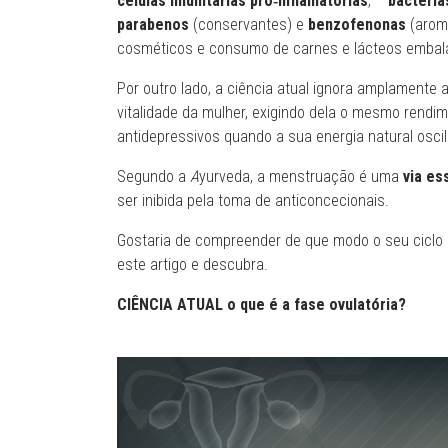
células imunitárias pró‑inflamatórias
, –
bactéria
parabenos
(conservantes) e
benzofenonas
(aroma
cosméticos e consumo de carnes e lácteos embal
Por outro lado, a ciência atual ignora amplamente 
vitalidade da mulher, exigindo dela o mesmo rend
antidepressivos quando a sua energia natural oscil
Segundo a
A
yurveda, a menstruação é uma
via es
ser inibida pela toma de anticoncecionais.
Gostaria de compreender de que modo o seu ciclo m
este artigo e descubra.
CIÊNCIA ATUAL o que é a fase ovulatória?