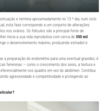
menstruação e termina aproximadamente no 13.º dia, num ciclo
tual, esta fase corresponde a um conjunto de alterações
s nos ovários. Os folículos são a principal fonte de
lher inicia a sua vida reprodutiva com cerca de
300 mil
inge o desenvolvimento máximo, produzindo estradiol e
iar a preparação do endométrio para uma eventual gravidez, é
cas femininas — como o crescimento dos seios, a textura e
 preferencialmente nos quadris em vez do abdómen. Contribui
uzindo agressividade e competitividade e protegendo as
licular?