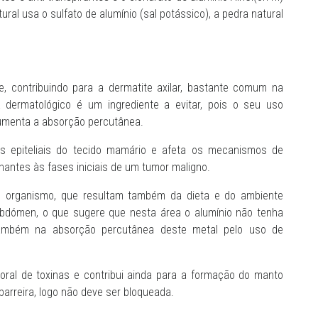
ral usa o sulfato de alumínio (sal potássico), a pedra natural
ele, contribuindo para a dermatite axilar, bastante comum na
a dermatológico é um ingrediente a evitar, pois o seu uso
aumenta a absorção percutânea.
as epiteliais do tecido mamário e afeta os mecanismos de
antes às fases iniciais de um tumor maligno.
o organismo, que resultam também da dieta e do ambiente
abdómen, o que sugere que nesta área o alumínio não tenha
ambém na absorção percutânea deste metal pelo uso de
oral de toxinas e contribui ainda para a formação do manto
 barreira, logo não deve ser bloqueada.