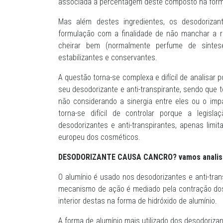
associada à percentagem deste composto na form
Mas além destes ingredientes, os desodorizant
formulação com a finalidade de não manchar a 
cheirar bem (normalmente perfume de síntese
estabilizantes e conservantes.
A questão torna-se complexa e difícil de analisar
seu desodorizante e anti-transpirante, sendo que
não considerando a sinergia entre eles ou o im
torna-se difícil de controlar porque a legi
desodorizantes e anti-transpirantes, apenas limi
europeu dos cosméticos.
DESODORIZANTE CAUSA CANCRO? vamos analisa
O alumínio é usado nos desodorizantes e anti-trans
mecanismo de ação é mediado pela contração dos 
interior destas na forma de hidróxido de alumínio.
A forma de alumínio mais utilizado dos desodorizant