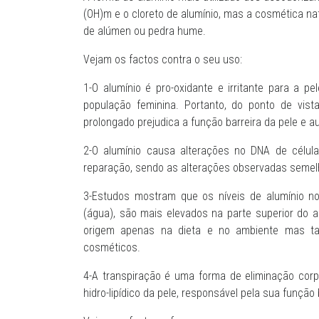
(OH)m e o cloreto de alumínio, mas a cosmética natu
de alúmen ou pedra hume.
Vejam os factos contra o seu uso:
1-O alumínio é pro-oxidante e irritante para a p
população feminina. Portanto, do ponto de vist
prolongado prejudica a função barreira da pele e 
2-O alumínio causa alterações no DNA de célul
reparação, sendo as alterações observadas semelh
3-Estudos mostram que os níveis de alumínio n
(água), são mais elevados na parte superior do 
origem apenas na dieta e no ambiente mas t
cosméticos.
4-A transpiração é uma forma de eliminação corp
hidro-lipídico da pele, responsável pela sua função