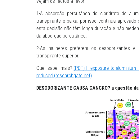
Vejam os factos a favor:
1-A absorção percutânea do cloridrato de alu
transpirante é baixa, por isso continua aprovad
esta decisão não têm longa duração e não medem
da absorção percutânea.
2-As mulheres preferem os desodorizantes e a
transpirante superior.
Quer saber mais?
(PDF) If exposure to aluminium i
reduced (researchgate.net)
DESODORIZANTE CAUSA CANCRO? a questão da 