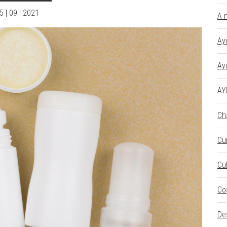
5 | 09 | 2021
A 
Ay
Ay
AY
Ch
Cu
Cu
Co
De