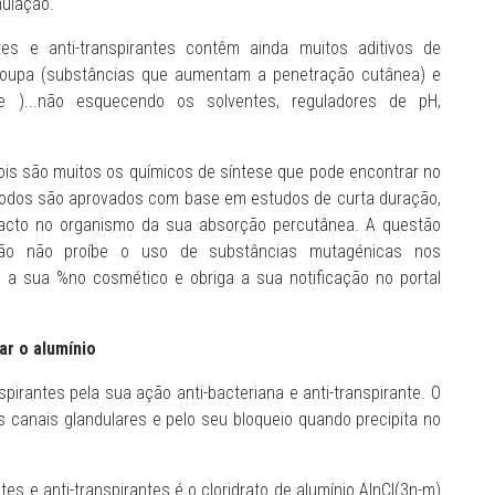
ulação.
es e anti-transpirantes contêm ainda muitos aditivos de
roupa (substâncias que aumentam a penetração cutânea) e
 )...não esquecendo os solventes, reguladores de pH,
 pois são muitos os químicos de síntese que pode encontrar no
 todos são aprovados com base em estudos de curta duração,
pacto no organismo da sua absorção percutânea. A questão
slação não proíbe o uso de substâncias mutagénicas nos
ta a sua %no cosmético e obriga a sua notificação no portal
r o alumínio
pirantes pela sua ação anti-bacteriana e anti-transpirante. O
canais glandulares e pelo seu bloqueio quando precipita no
es e anti-transpirantes é o cloridrato de alumínio AlnCl(3n-m)