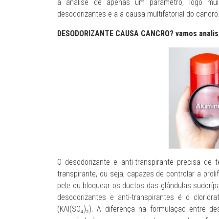
a análise de apenas um parâmetro, logo muit
desodorizantes e a a causa multifatorial do cancro
DESODORIZANTE CAUSA CANCRO? vamos analisa
O desodorizante e anti-transpirante precisa de
transpirante, ou seja, capazes de controlar a prol
pele ou bloquear os ductos das glândulas sudorípar
desodorizantes e anti-transpirantes é o clori
(KAl(SO₄)₂). A diferença na formulação entre des