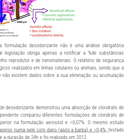
 formulação desodorizante não é uma análise obrigatória
 legislação obriga apenas a notificar a %de substâncias
lho reprodutor e de nanomateriais. O relatório de segurança
icos realizados em linhas celulares ou animais, sendo que a
e não existem dados sobre a sua eliminação ou acumulação
de desodorizante demonstrou uma absorção de cloridrato de
ependente comparou diferentes formulações de cloridrato de
uperior na formulação aerossol e ˂0,07%. O mesmo estudo
uperior numa pele com dano (após a barba) e ˂0,4%,
testado
e a duração de 24h e foi realizado em 2012.