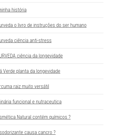
minha história
urveda o livro de instruções do ser humano
urveda ciência anti-stress
URVEDA ciência da longevidade
á Verde planta da longevidade
rcuma raiz muito versátil
linária funcional e nutraceutica
smética Natural contém químicos ?
sodorizante causa cancro ?