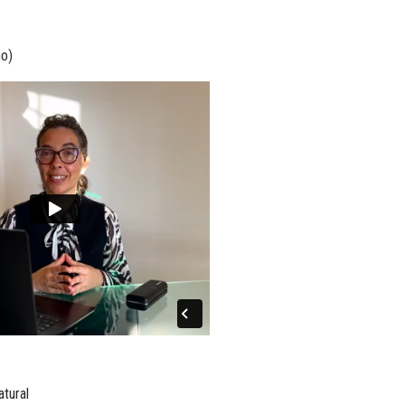
no)
tural